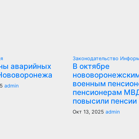
ия
Законодательство
Информ
ны аварийных
В октябре
Нововоронежа
нововоронежски
военным пенсион
25
admin
пенсионерам МВ
повысили пенсии
Окт 13, 2025
admin