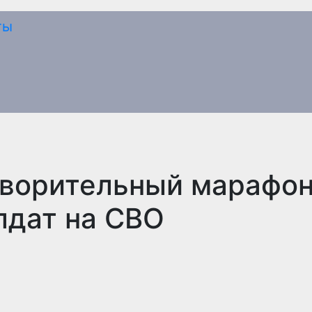
творительный марафон
лдат на СВО