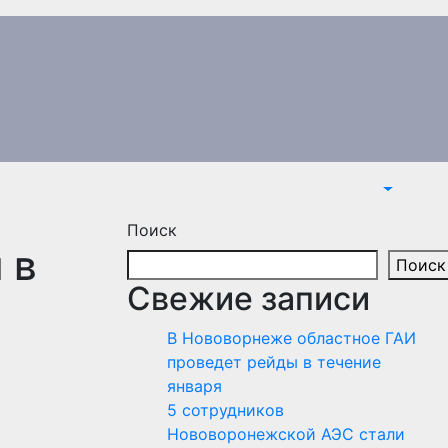
Поиск
 в
Поиск
Свежие записи
В Нововорнеже областное ГАИ
проведет рейды в течение
января
5 сотрудников
Нововоронежской АЭС стали