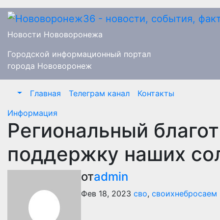
Перейти
к
содержимому
Новости Нововоронежа
Городской информационный портал
города Нововоронеж
Главная
Телеграм канал
Контакты
Информация
Региональный благо
поддержку наших со
от
admin
Фев 18, 2023
сво
,
своихнебросаем