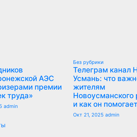
Без рубрики
дников
Телеграм канал 
ронежской АЭС
Усмань: что важн
ризерами премии
жителям
ек труда»
Новоусманского 
и как он помогае
5
admin
Окт 21, 2025
admin