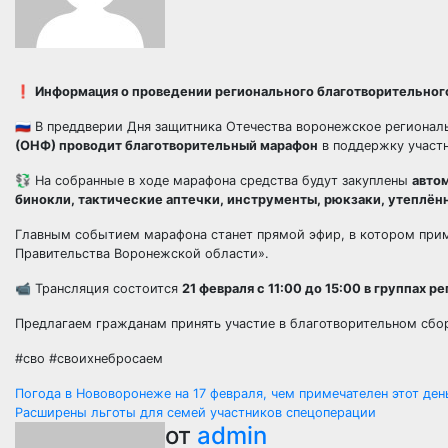
❗️
Информация о проведении регионального благотворительного
🇷🇺
В преддверии Дня защитника Отечества воронежское регионал
(ОНФ) проводит благотворительный марафон
в поддержку участ
💱
На собранные в ходе марафона средства будут закуплены
авто
бинокли, тактические аптечки, инструменты, рюкзаки, утеплённ
Главным событием марафона станет прямой эфир, в котором прим
Правительства Воронежской области».
📹
Трансляция состоится
21 февраля с 11:00 до 15:00 в группах
Предлагаем гражданам принять участие в благотворительном сбо
#сво #своихнебросаем
Навигация
Погода в Нововоронеже на 17 февраля, чем примечателен этот ден
Расширены льготы для семей участников спецоперации
по
от
admin