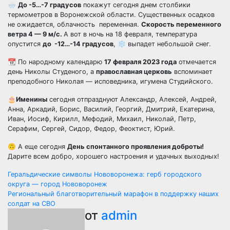
🌨
До -5…-7 градусов
покажут сегодня днем столбики
термометров в Воронежской области. Существенных осадков
не ожидается, облачность переменная.
Скорость переменного
ветра 4 — 9 м/с.
А вот в ночь на 18 февраля, температура
опустится
до -12…-14 градусов
,
❄️
выпадет небольшой снег.
📆
По народному календарю
17 февраля 2023 года
отмечается
день Николы Студеного, а
православная церковь
вспоминает
преподобного Николая — исповедника, игумена Студийского.
🎂
Именины
сегодня отпразднуют Александр, Алексей, Андрей,
Анна, Аркадий, Борис, Василий, Георгий, Дмитрий, Екатерина,
Иван, Иосиф, Кирилл, Мефодий, Михаил, Николай, Петр,
Серафим, Сергей, Сидор, Федор, Феоктист, Юрий.
🙃
А еще сегодня
День спонтанного проявления доброты!
Дарите всем добро, хорошего настроения и удачных выходных!
Навигация
Геральдические символы Нововоронежа: герб городского
округа — город Нововоронеж
по
Региональный благотворительный марафон в поддержку наших
солдат на СВО
записям
от
admin