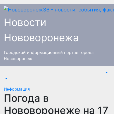
Перейти
к
содержимому
Новости
Нововоронежа
Городской информационный портал города
Нововоронеж
Информация
Погода в
Нововоронеже на 17