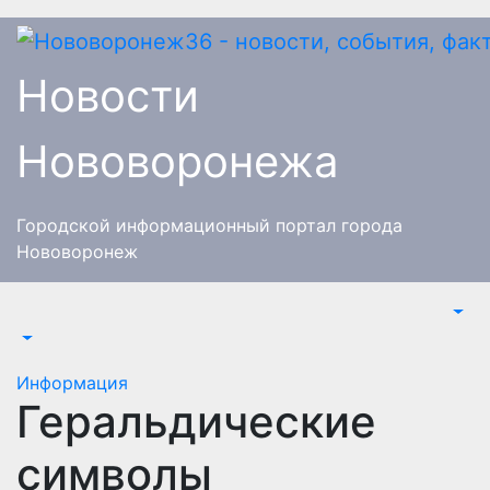
Перейти
к
содержимому
Новости
Нововоронежа
Городской информационный портал города
Нововоронеж
Информация
Геральдические
символы