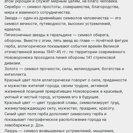
атом укрощён и служит мирным целям, на благо человека.
Серебро — символ простоты, совершенства, благородства,
мира и взаимного сотрудничества.
Звезда — один из древнейших символов человечества — это
символ вечности, путеводности, высоких устремлений,
идеалов.
Пятиконечные звезды в геральдике — символ оберега,
обороны. Вместе с этим, пять звезд во главе — почётной фигуре
герба, аллегорически показывают события времён Великой
отечественной воины 1941-45 гг.: по территории современного
Нововоронежа проходила линия обороны 141 стрелковой
дивизии.
Золото — символ прочности, силы, великодушия, богатства и
интеллекта.
Красный цвет поля аллегорически говорит о силе, преданности
и мужестве жителей города, своим трудом, активной
жизненной позицией превративших Нововоронеж в красивый,
уютный и чистый город, устремив его в будущее.
Красный цвет — цвет трудовой славы, символизирует труд,
жизнеутверждающую силу, мужество, праздник, красоту.
Синий цвет поля герба дополняет символику герба и
показывает географическое расположение города на
левобережье р. Дон.
Лазурь — символ возвышенных устремлений, мышления,