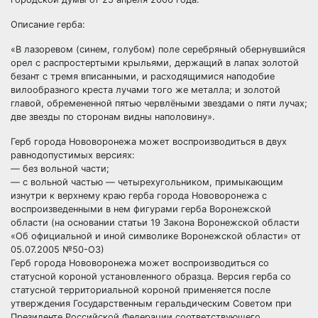
Описание герба:
«В лазоревом (синем, голубом) поле серебряный обернувшийся
орел с распростертыми крыльями, держащий в лапах золотой
безант с тремя вписанными, и расходящимися наподобие
вилообразного креста лучами того же металла; и золотой
главой, обремененной пятью червлёными звездами о пяти лучах;
две звезды по сторонам видны наполовину».
Герб города Нововоронежа может воспроизводиться в двух
равнодопустимых версиях:
— без вольной части;
— с вольной частью — четырехугольником, примыкающим
изнутри к верхнему краю герба города Нововоронежа с
воспроизведенными в нем фигурами герба Воронежской
области (на основании статьи 19 Закона Воронежской области
«Об официальной и иной символике Воронежской области» от
05.07.2005 №50-ОЗ)
Герб города Нововоронежа может воспроизводиться со
статусной короной установленного образца. Версия герба со
статусной территориальной короной применяется после
утверждения Государственным геральдическим Советом при
Президенте Российской Федерации соответствующего