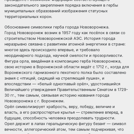
законодательного закрепления порядка включения в гербы
муниципальных образований изображения статусных
территориальных корон.
Обоснование символики герба города Нововоронежа.
Город Нововоронеж возник в 1957 году как посёлок в связи со
строительством Нововоронежской АЭС. История города
неразрывно связана с развитием атомной энергетики в стране:
многое здесь происходило впервые, и требовало
неординарного подхода, научной смелости и прозорливости.
Фигура орла, введённая в композицию герба Нововоронежа,
свою историю в Воронежской области ведёт с 1712 г., когда для
Воронежского гарнизонного пехотного полка было составлено
знамя с «птицей, сидящей на стреляющей пушке», и
впоследствии — «белый одноглавый орёл», удостоившийся
Величайшего утверждения Правительственным Сенатом в 1729-
30 гг., тем самым, связывая историю названия города
Нововоронежа с г. Воронежем.
Орёл символизирует храбрость, веру, победу, величие и
власть, а его распростертые крылья — стремление вперед, в
будущее, способность человека преодолевать трудности.
Орел держит в лапах геральдическую фигуру безант — символ
вечности, аллегорический атом, тем самым подчеркивая, что