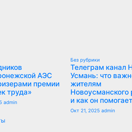
Без рубрики
дников
Телеграм канал 
ронежской АЭС
Усмань: что важн
ризерами премии
жителям
ек труда»
Новоусманского 
и как он помогае
5
admin
Окт 21, 2025
admin