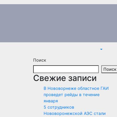
Поиск
Поиск
Свежие записи
В Нововорнеже областное ГАИ
проведет рейды в течение
января
5 сотрудников
Нововоронежской АЭС стали