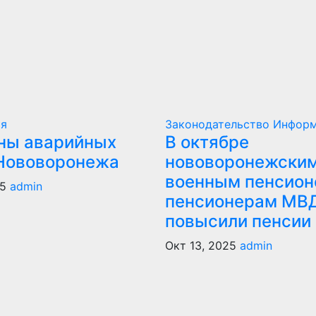
ия
Законодательство
Информ
ны аварийных
В октябре
Нововоронежа
нововоронежски
военным пенсион
25
admin
пенсионерам МВ
повысили пенсии
Окт 13, 2025
admin