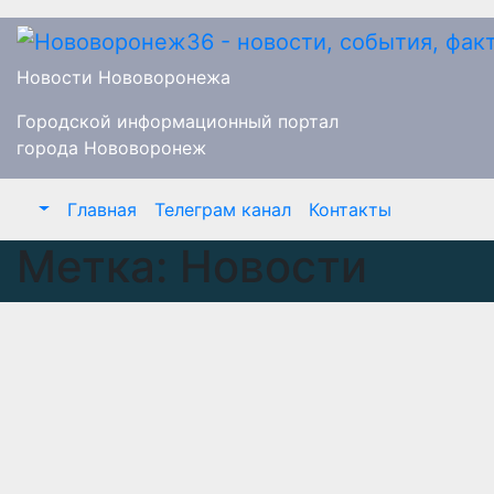
Перейти
к
содержимому
Новости Нововоронежа
Городской информационный портал
города Нововоронеж
Главная
Телеграм канал
Контакты
Метка:
Новости