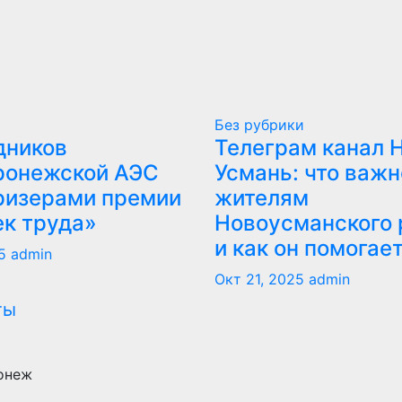
Без рубрики
дников
Телеграм канал 
ронежской АЭС
Усмань: что важн
ризерами премии
жителям
ек труда»
Новоусманского 
и как он помогае
5
admin
Окт 21, 2025
admin
онеж