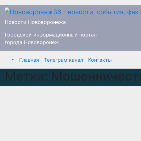
Перейти
к
содержимому
Новости Нововоронежа
Городской информационный портал
города Нововоронеж
Главная
Телеграм канал
Контакты
Метка:
Мошенничест