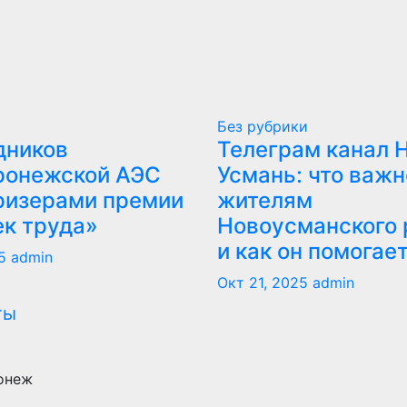
Без рубрики
дников
Телеграм канал 
ронежской АЭС
Усмань: что важн
ризерами премии
жителям
ек труда»
Новоусманского 
и как он помогае
5
admin
Окт 21, 2025
admin
онеж