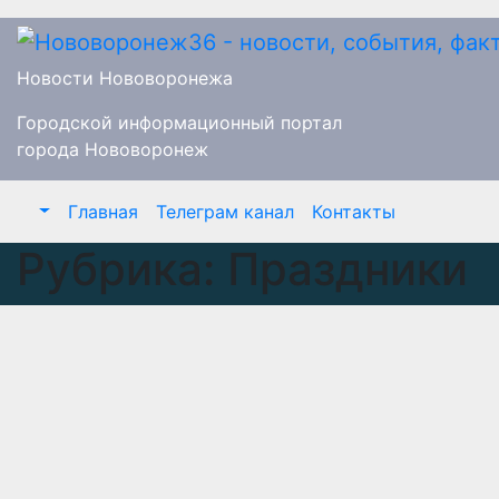
Перейти
к
содержимому
Новости Нововоронежа
Городской информационный портал
города Нововоронеж
Главная
Телеграм канал
Контакты
Рубрика:
Праздники