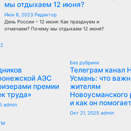
мы отдыхаем 12 июня?
Июн 8, 2023
Редактор
День России – 12 июня: Как празднуем и
отмечаем? Почему мы отдыхаем 12 июня?
Пагинация
2
записей
Без рубрики
дников
Телеграм канал 
ронежской АЭС
Усмань: что важн
ризерами премии
жителям
ек труда»
Новоусманского 
и как он помогае
5
admin
Окт 21, 2025
admin