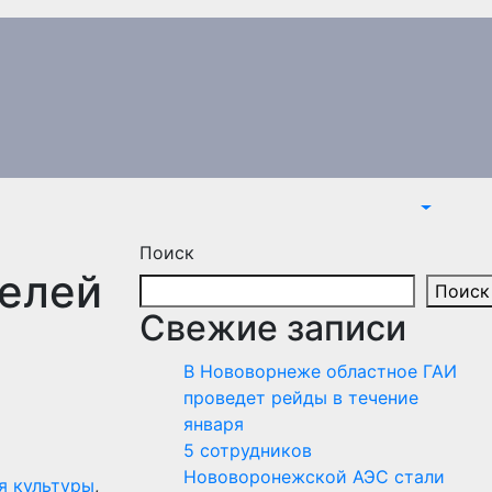
Поиск
телей
Поиск
Свежие записи
В Нововорнеже областное ГАИ
проведет рейды в течение
января
5 сотрудников
Нововоронежской АЭС стали
я культуры
,