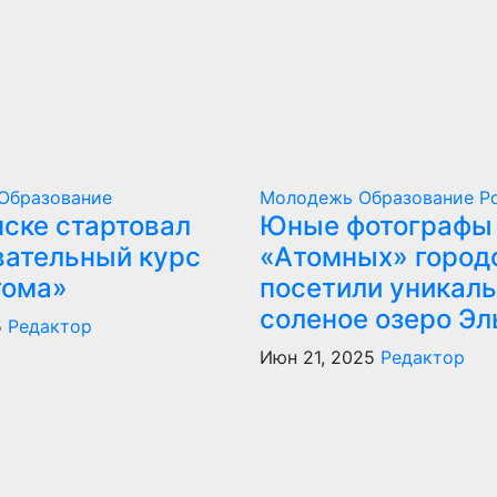
Образование
Молодежь
Образование
Р
нске стартовал
Юные фотографы
вательный курс
«Атомных» город
тома»
посетили уникал
соленое озеро Эл
5
Редактор
Июн 21, 2025
Редактор