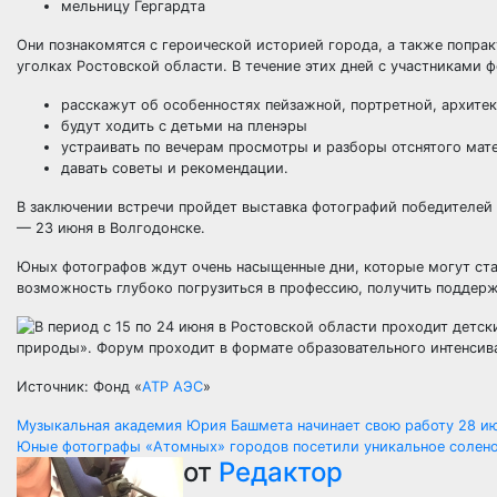
мельницу Гергардта
Они познакомятся с героической историей города, а также попрак
уголках Ростовской области. В течение этих дней с участниками
расскажут об особенностях пейзажной, портретной, архите
будут ходить с детьми на пленэры
устраивать по вечерам просмотры и разборы отснятого ма
давать советы и рекомендации.
В заключении встречи пройдет выставка фотографий победителей п
— 23 июня в Волгодонске.
Юных фотографов ждут очень насыщенные дни, которые могут ст
возможность глубоко погрузиться в профессию, получить поддерж
Источник: Фонд «
АТР АЭС
»
Навигация
Музыкальная академия Юрия Башмета начинает свою работу 28 и
Юные фотографы «Атомных» городов посетили уникальное солено
по
от
Редактор