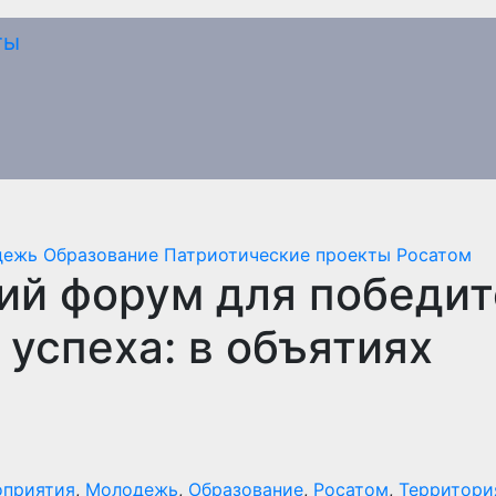
дежь
Образование
Патриотические проекты
Росатом
ий форум для победи
 успеха: в объятиях
приятия
,
Молодежь
,
Образование
,
Росатом
,
Территори