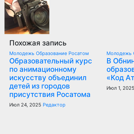
записям
Похожая запись
Молодежь
Образование
Росатом
Молодежь
Образовательный курс
В Обни
по анимационному
образо
искусству объединил
«Код А
детей из городов
Июл 1, 202
присутствия Росатома
Июл 24, 2025
Редактор