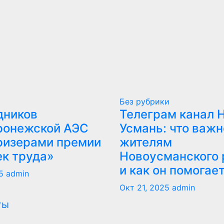
Без рубрики
дников
Телеграм канал 
ронежской АЭС
Усмань: что важн
ризерами премии
жителям
ек труда»
Новоусманского 
и как он помогае
5
admin
Окт 21, 2025
admin