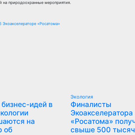
й на природоохранные мероприятия.
об Экоакселераторе «Росатома»
Экология
 бизнес-идей в
Финалисты
экологии
Экоакселератора
шаются на
«Росатома» полу
р об
свыше 500 тысяч