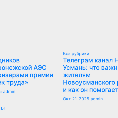
Без рубрики
дников
Телеграм канал 
ронежской АЭС
Усмань: что важн
ризерами премии
жителям
ек труда»
Новоусманского 
и как он помогае
5
admin
Окт 21, 2025
admin