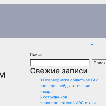
Поиск
Поиск
Свежие записи
м
В Нововорнеже областное ГАИ
проведет рейды в течение
января
5 сотрудников
Нововоронежской АЭС стали