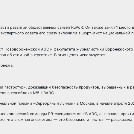
асти развития общественных связей RuPoR. Он также занял 1 место 
экспертного совета его сразу включили в шорт-лист национальной 
кт Нововоронежской АЭС и факультета журналистики Воронежского
ов об атомной энергетике. В этих целях используется:
ронежа;
й гастротур», доказавший безопасность продуктов, выращенных в ра
теля энергоблока №5 НВАЭС.
нальной премии «Серебряный лучник» в Москве, в начале апреля 202
высококлассной команды PR-специалистов НВ АЭС, а, главное, практи
ю, что атомная энергетика — это безопасно и чисто», — рассказала