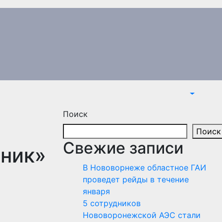
Поиск
Поиск
Свежие записи
чник»
В Нововорнеже областное ГАИ
проведет рейды в течение
января
5 сотрудников
Нововоронежской АЭС стали