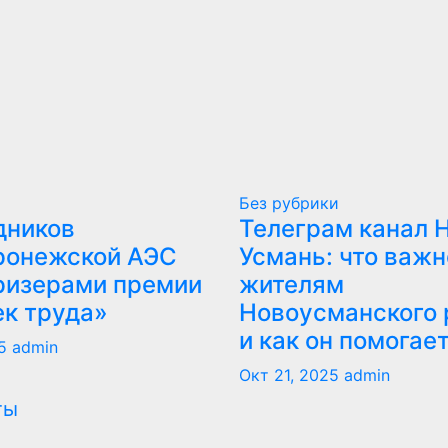
Без рубрики
дников
Телеграм канал 
ронежской АЭС
Усмань: что важн
ризерами премии
жителям
ек труда»
Новоусманского 
и как он помогае
5
admin
Окт 21, 2025
admin