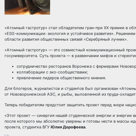
«Атомный гастротур» стал обладателем гран-при XX премии в обл
«ESG-коммуникации: экология и устойчивое развитие». Решением 
области развития общественных связей «Серебряный лучник».
«Атомный гастротур» — это совместный коммуникационный прое
госуниверситета. Суть проекта — в развенчании мифов и стереотип
сотрудничество ресторанов Воронежа с фермерами Новово
коллаборации с эко-сообществами;
привлечение лидеров общественного мнения.
Для блогеров, журналистов и студентов был организован «Атомны
от Нововоронежской АЭС, и рыбы, выловленной из пруда-охлади
Теперь победителям предстоит защитить проект перед жюри нацио
«Этот проект — синергия нашей студенческой энергии и энергии 
после которого мы абсолютно уверены и готовы нести в массы иде
проекта, студентка ВГУ
Юлия Дорофеева
.