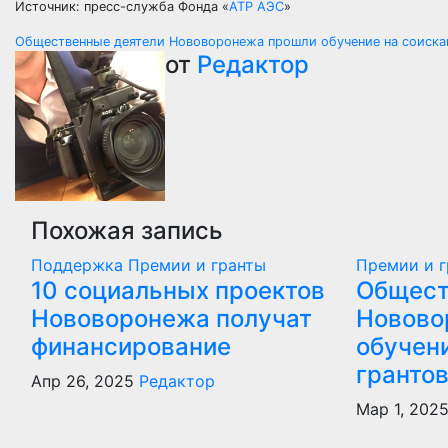
Источник: пресс-служба Фонда «
АТР АЭС
»
Навигация
Общественные деятели Нововоронежа прошли обучение на соиска
от
Редактор
по
записям
Похожая запись
Поддержка
Премии и гранты
Премии и 
10 социальных проектов
Общест
Нововоронежа получат
Новово
финансирование
обучен
гранто
Апр 26, 2025
Редактор
Мар 1, 202