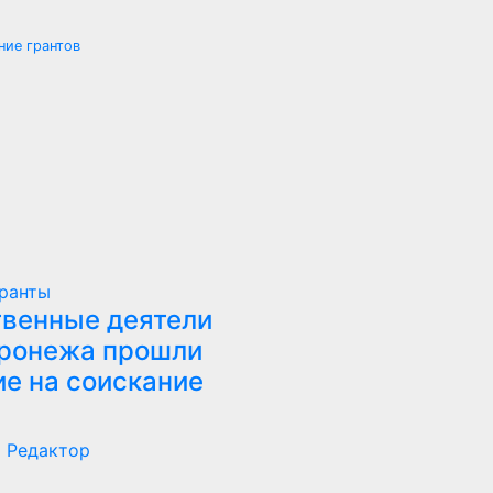
ние грантов
гранты
венные деятели
ронежа прошли
ие на соискание
в
5
Редактор