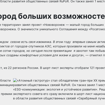
ород больших возможност
ие территории» занял проект «Нововоронеж — малый город больших
воворонежа. О значимости уникального Соглашения между «Росатом
аждом сезоне есть своя изюминка. В этом году впервые самым акт
ектов от городов-спутников АЭС, которые произвели на меня неза
е сотни городов, но сегодня после презентации я захотел там побыв
рых созданы комфортные условия для жизни и досуга»,
— отметил п
т, из 22 регионов России. В шорт-лист эксперты отобрали 121 проект