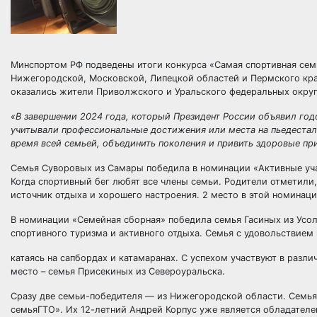
Минспортом РФ подведены итоги конкурса «Самая спортивная сем
Нижегородской, Московской, Липецкой областей и Пермского кра
оказались жители Приволжского и Уральского федеральных окру
«В завершении 2024 года, который Президент России объявил го
учитывали профессиональные достижения или места на пьедестала
время всей семьей, объединить поколения и привить здоровые п
Семья Суворовых из Самары победила в номинации «Активные уча
Когда спортивный бег любят все члены семьи. Родители отметили,
источник отдыха и хорошего настроения. 2 место в этой номинаци
В номинации «Семейная сборная» победила семья Гасиных из Усол
спортивного туризма и активного отдыха. Семья с удовольствием 
катаясь на сапбордах и катамаранах. С успехом участвуют в разли
место – семья Присекиных из Североуральска.
Сразу две семьи-победителя — из Нижегородской области. Семья 
семьяГТО». Их 12-летний Андрей Корпус уже является обладателе