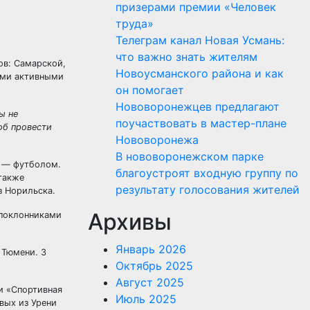
призерами премии «Человек
труда»
Телеграм канал Новая Усмань:
что важно знать жителям
ов: Самарской,
Новоусманского района и как
ыми активными
он помогает
Нововоронежцев предлагают
ы не
поучаствовать в мастер-плане
об провести
Нововоронежа
В нововоронежском парке
н — футболом.
благоустроят входную группу по
 также
результату голосования жителей
з Норильска.
Архивы
 поклонниками
Январь 2026
 Тюмени. 3
Октябрь 2025
Август 2025
и «Спортивная
Июль 2025
вых из Урени