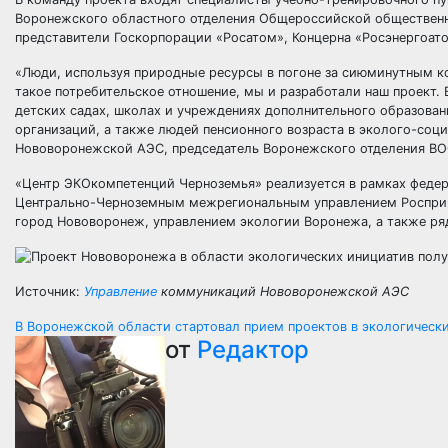
Воронежского областного отделения Общероссийской общественн
представители Госкорпорации «Росатом», Концерна «Росэнергоато
«Люди, используя природные ресурсы в погоне за сиюминутным к
такое потребительское отношение, мы и разработали наш проект.
детских садах, школах и учреждениях дополнительного образован
организаций, а также людей пенсионного возраста в эколого-соц
Нововоронежской АЭС, председатель Воронежского отделения В
«Центр ЭКОкомпетенций Черноземья» реализуется в рамках федер
Центрально-Черноземным межрегиональным управлением Росприр
город Нововоронеж, управлением экологии Воронежа, а также ря
Источник:
Управление
коммуникаций Нововоронежской АЭС
Навигация
В Воронежской области стартовал прием проектов в экологическ
от
Редактор
по
записям