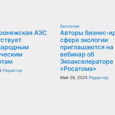
Экология
ронежская АЭС
Авторы бизнес-ид
тствует
сфере экологии
народным
приглашаются на
ическим
вебинар об
ртам
Экоакселераторе
«Росатома»
5
Редактор
Май 28, 2025
Редактор