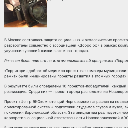
В Москве состоялась защита социальных и экологических проект
разработаны совместно с ассоциацией «Добро.рф» в рамках комп
улучшение условий жизни в атомных городах.
Решение было принято по итогам комплексной программы «Террит
«Территория добра» объединила проектные команды муниципалит
рамках были инициированы проекты развития в атомных городах 
В результате были определены 10 проектов-победителей, каждый 
реализацию. Среди них — проект города расположения Нововор
Проект «Центр ЭКОкомпетенций Черноземья» направлен на повыше
ориентированной системы подготовки студентов ссузов и вузов, 
поколения Воронежской области. Эта инициатива реализуется че
корпоративно-социальной ответственности Нововоронежской А
В команду проекта входят специалисты учебно-тренировочного п