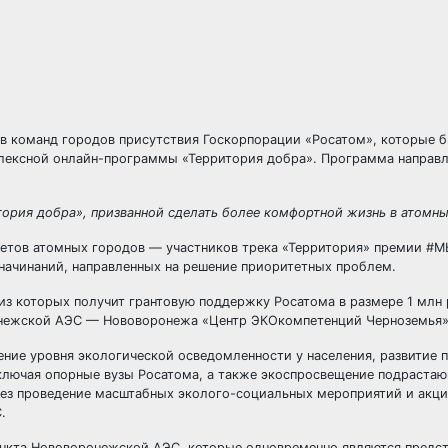
ов команд городов присутствия Госкорпорации «Росатом», которые 
лексной онлайн-программы «Территория добра». Программа направл
ория добра», призванной сделать более комфортной жизнь в атомны
етов атомных городов — участников трека «Территория» премии #М
начинаний, направленных на решение приоритетных проблем.
из которых получит грантовую поддержку Росатома в размере 1 млн 
онежской АЭС — Нововоронежа «Центр ЭКОкомпетенций Черноземья»
ние уровня экологической осведомленности у населения, развитие 
включая опорные вузы Росатома, а также экоспросвещение подраста
рез проведение масштабных эколого-социальных мероприятий и акц
ЭС.
ункта Нововоронежской АЭС, которые одновременно являются предс