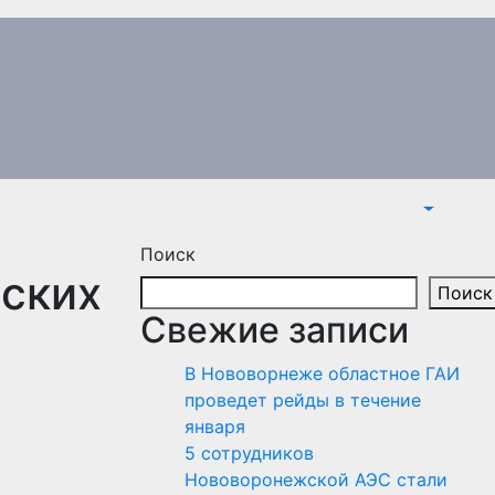
Поиск
еских
Поиск
Свежие записи
В Нововорнеже областное ГАИ
проведет рейды в течение
января
5 сотрудников
Нововоронежской АЭС стали