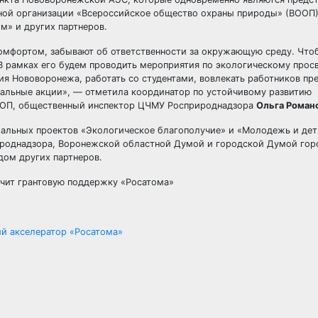
ой организации «Всероссийское общество охраны природы» (ВООП)
м» и других партнеров.
омфортом, забывают об ответственности за окружающую среду. Что
 В рамках его будем проводить мероприятия по экологическому прос
ия Нововоронежа, работать со студентами, вовлекать работников пр
иальные акции», — отметила координатор по устойчивому развитию
ООП, общественный инспектор ЦЧМУ Росприроднадзора
Ольга Роман
альных проектов «Экологическое благополучие» и «Молодежь и дет
однадзора, Воронежской областной Думой и городской Думой горо
дом других партнеров.
ий акселератор «Росатома»