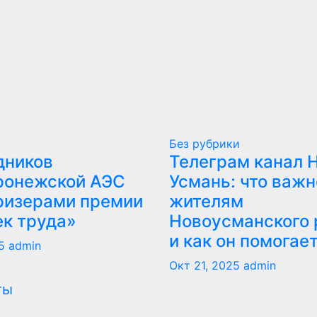
Без рубрики
дников
Телеграм канал 
ронежской АЭС
Усмань: что важн
ризерами премии
жителям
ек труда»
Новоусманского 
и как он помогае
5
admin
Окт 21, 2025
admin