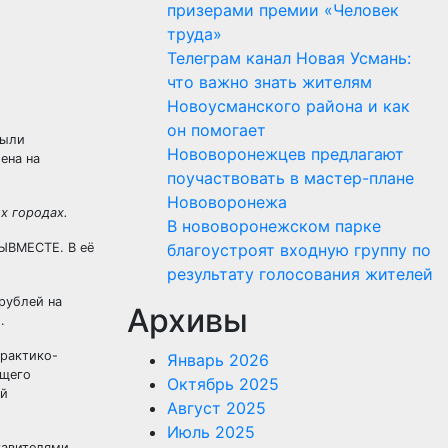
призерами премии «Человек
труда»
Телеграм канал Новая Усмань:
что важно знать жителям
Новоусманского района и как
он помогает
были
Нововоронежцев предлагают
ена на
поучаствовать в мастер-плане
Нововоронежа
х городах.
В нововоронежском парке
ЫВМЕСТЕ. В её
благоустроят входную группу по
результату голосования жителей
рублей на
Архивы
.
практико-
Январь 2026
ющего
Октябрь 2025
ий
Август 2025
Июль 2025
тавителями