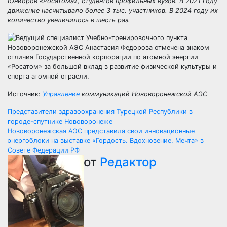
Юниоров «Росатома», студентов профильных вузов. В 2021 году
движение насчитывало более 3 тыс. участников. В 2024 году их
количество увеличилось в шесть раз.
Источник:
Управление
коммуникаций Нововоронежской АЭС
Навигация
Представители здравоохранения Турецкой Республики в
городе-спутнике Нововоронеже
по
Нововоронежская АЭС представила свои инновационные
энергоблоки на выставке «Гордость. Вдохновение. Мечта» в
записям
Совете Федерации РФ
от
Редактор