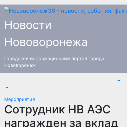
Перейти
к
содержимому
Новости
Нововоронежа
Городской информационный портал города
Нововоронеж
Мероприятия
Сотрудник НВ АЭС
награжден за вклад