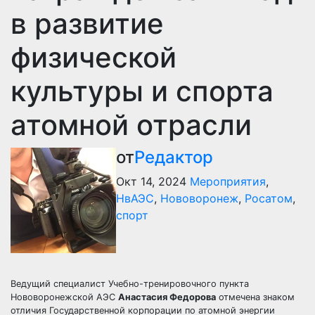
в развитие
физической
культуры и спорта
атомной отрасли
от
Редактор
Окт 14, 2024
Мероприятия
,
НвАЭС
,
Нововоронеж
,
Росатом
,
спорт
​Ведущий специалист Учебно-тренировочного пункта
Нововоронежской АЭС
Анастасия Федорова
отмечена знаком
отличия Государственной корпорации по атомной энергии