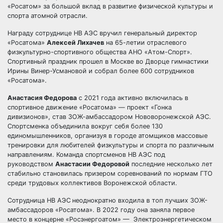
«Росатом» за большой вклад в развитие физической культуры и
спорта атомной отрасли.
​Награду сотруднице НВ АЭС вручил генеральный директор
«Росатома»
Алексей Лихачев
на 65-летии отраслевого
физкультурно-спортивного общества АНО «Атом-Спорт».
Спортивный праздник прошел в Москве во Дворце гимнастики
Ирины Винер-Усмановой и собрал более 600 сотрудников
«Росатома».
Анастасия Федорова
с 2021 года активно включилась в
спортивное движение «Росатома» — проект «Гонка
дивизионов», став ЗОЖ-амбассадором Нововоронежской АЭС.
Спортсменка объединила вокруг себя более 130
единомышленников, организуя в городе атомщиков массовые
тренировки для любителей физкультуры и спорта по различным
направлениям. Команда спортсменов НВ АЭС под
руководством
Анастасии Федоровой
последние несколько лет
стабильно становилась призером соревнований по нормам ГТО
среди трудовых коллективов Воронежской области.
​Сотрудница НВ АЭС
неоднократно входила в топ лучших ЗОЖ-
амбассадоров «Росатома». В 2022 году она заняла первое
место в концерне «Росэнергоатом» — Электроэнергетическом