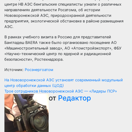
центре НВ АЭС бенгальские специалисты узнали о различных
направлениях деятельности Росатома, об истории
Нововоронежской АЭС, природоохранной деятельности
предприятия, экологической обстановке в районе размещения
АЭС.
В рамках учебного визита в Россию для представителей
Бангладеш BAERA также было организовано посещение АО
«Машиностроительный завод», АО «Атомстройэкспорт», ФБУ
«Научно-технический центр по ядерной и радиационной
безопасности», Ростехнадзора.
Источник:
Росэнергоатом
Навигация
На Нововоронежской АЭС установят современный модульный
центр обработки данных (ЦОД)
по
Трое сотрудников Нововоронежской АЭС — «Лидеры ПСР»
от
Редактор
записям