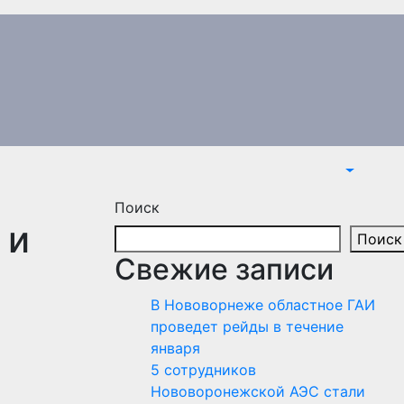
Поиск
 и
Поиск
Свежие записи
В Нововорнеже областное ГАИ
проведет рейды в течение
января
5 сотрудников
Нововоронежской АЭС стали