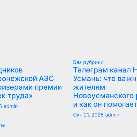
Без рубрики
дников
Телеграм канал 
ронежской АЭС
Усмань: что важн
ризерами премии
жителям
ек труда»
Новоусманского 
и как он помогае
5
admin
Окт 21, 2025
admin