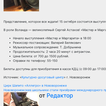
Представление, которое все ждали! 15 октября состоится выст
В роли Воланда — великолепный Сергей Астахов! «Мастер и Марга
Начало выступления «Мастер и Маргарита» в 18:00
Режиссер-постановщик: Валерий Белякович
Музыкальное сопровождение: Т. Добрынина
Продолжительность: 2 часа 20 минут с антрактом.
Цена билета: от 700 до 1500 рублей.
Справки по телефону: 55-150
Билеты доступны для приобретения в кассе КДЦ (с 09:00 до 17:00)
Источник: «
Культурно-досуговый центр
» г. Нововоронеж
Навигация
Цирк Шапито «Аллегро» в Нововоронеже
Нововоронежские школьники стали призёрами международного пр
по
от
Редактор
записям