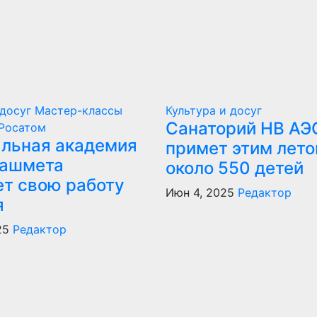
 досуг
Мастер-классы
Культура и досуг
Санаторий НВ АЭ
Росатом
льная академия
примет этим лет
ашмета
около 550 детей
ет свою работу
Июн 4, 2025
Редактор
я
25
Редактор