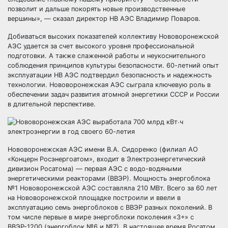
позволит и дальше покорять новые производственные
вершины», — сказал директор НВ АЭС Владимир Поваров.
Добиваться высоких показателей коллективу Нововоронежской
АЭС удается за счет высокого уровня профессиональной
подготовки. А также слаженной работы и неукоснительного
соблюдения принципов культуры безопасности. 60-летний опыт
эксплуатации НВ АЭС подтвердил безопасность и надежность
технологии. Нововоронежская АЭС сыграла ключевую роль в
обеспечении задач развития атомной энергетики СССР и России
в длительной перспективе.
Нововоронежская АЭС имени В.А. Сидоренко (филиал АО
«Концерн Росэнергоатом», входит в Электроэнергетический
дивизион Росатома) — первая АЭС с водо-водяными
энергетическими реакторами (ВВЭР). Мощность энергоблока
№1 Нововоронежской АЭС составляла 210 МВт. Всего за 60 лет
на Нововоронежской площадке построили и ввели в
эксплуатацию семь энергоблоков с ВВЭР разных поколений. В
том числе первые в мире энергоблоки поколения «3+» с
ВВЭР-1200 (энергоблок №6 и №7). В настоящее время Росатом