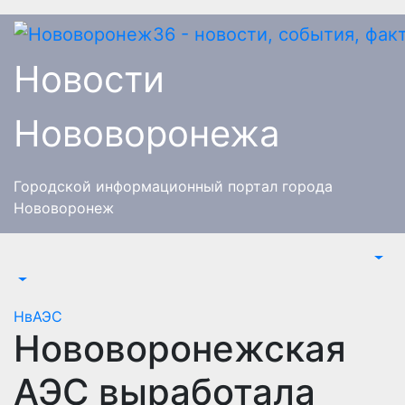
Перейти
к
содержимому
Новости
Нововоронежа
Городской информационный портал города
Нововоронеж
НвАЭС
Нововоронежская
АЭС выработала