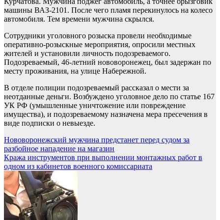
Курчатова. Мужчина поджег автомобиль, а точнее брызговик
машины ВАЗ-2101. После чего пламя перекинулось на колесо
автомобиля. Тем времени мужчина скрылся.
Сотрудники уголовного розыска провели необходимые
оперативно-розыскные мероприятия, опросили местных
жителей и установили личность подозреваемого.
Подозреваемый, 46-летний нововоронежец, был задержан по
месту проживания, на улице Набережной.
В отделе полиции подозреваемый рассказал о мести за
неотданные деньги. Возбуждено уголовное дело по статье 167
УК РФ (умышленные уничтожение или повреждение
имущества), и подозреваемому назначена мера пресечения в
виде подписки о невыезде.
Навигация
Нововоронежский мужчина предстанет перед судом за
разбойное нападение на магазин
по
Кража инструментов при выполнении монтажных работ в
записям
одном из кабинетов военного комиссариата