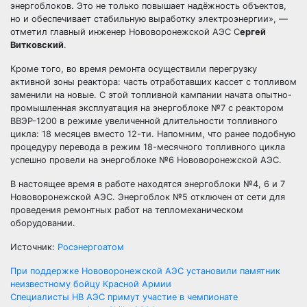
энергоблоков. Это не только повышает надёжность объектов,
но и обеспечивает стабильную выработку электроэнергии», —
отметил главный инженер Нововоронежской АЭС С
ергей
Витковский
.
Кроме того, во время ремонта осуществили перегрузку
активной зоны реактора: часть отработавших кассет с топливом
заменили на новые. С этой топливной кампании начата опытно-
промышленная эксплуатация на энергоблоке №7 с реактором
ВВЭР-1200 в режиме увеличенной длительности топливного
цикла: 18 месяцев вместо 12-ти. Напомним, что ранее подобную
процедуру перевода в режим 18-месячного топливного цикла
успешно провели на энергоблоке №6 Нововоронежской АЭС.
В настоящее время в работе находятся энергоблоки №4, 6 и 7
Нововоронежской АЭС. Энергоблок №5 отключен от сети для
проведения ремонтных работ на тепломеханическом
оборудовании.
Источник:
Росэнергоатом
Навигация
​При поддержке Нововоронежской АЭС установили памятник
неизвестному бойцу Красной Армии
по
Специалисты НВ АЭС примут участие в чемпионате