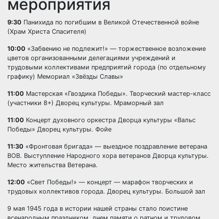
мероприятия
9:30
Панихида по погибшим в Великой Отечественной войне
(Храм Христа Спасителя)
10:00
«Забвению не подлежит!» — торжественное возложение
цветов организованными делегациями учреждений и
трудовыми коллективами предприятий города (по отдельному
графику) Мемориал «Звёзды Славы»
11:00
Мастерская «Гвоздика Победы». Творческий мастер-класс
(участники 8+) Дворец культуры. Мраморный зал
11:00
Концерт духовного оркестра Дворца культуры «Вальс
Победы» Дворец культуры. Фойе
11:30
«Фронтовая бригада» — выездное поздравление ветерана
ВОВ. Выступление Народного хора ветеранов Дворца культуры.
Место жительства Ветерана.
12:00
«Свет Победы!» — концерт — марафон творческих и
трудовых коллективов города. Дворец культуры. Большой зал
9 мая 1945 года в истории нашей страны стало поистине
всенародным праздником, днем памяти о ратном и трудовом