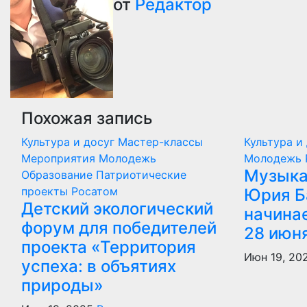
по
от
Редактор
записям
Похожая запись
Культура и досуг
Мастер-классы
Культура и
Мероприятия
Молодежь
Молодежь
Музыка
Образование
Патриотические
проекты
Росатом
Юрия Б
Детский экологический
начина
форум для победителей
28 июн
проекта «Территория
Июн 19, 20
успеха: в объятиях
природы»