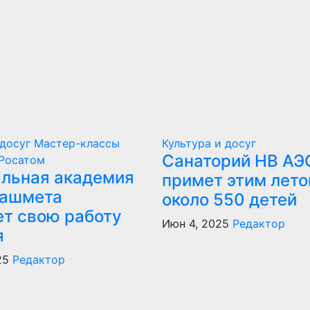
 досуг
Мастер-классы
Культура и досуг
Санаторий НВ АЭ
Росатом
льная академия
примет этим лет
ашмета
около 550 детей
ет свою работу
Июн 4, 2025
Редактор
я
25
Редактор