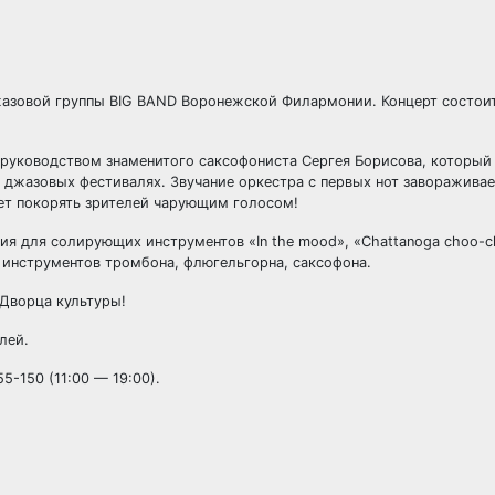
азовой группы BIG BAND Воронежской Филармонии. Концерт состоит
руководством знаменитого саксофониста Сергея Борисова, который
джазовых фестивалях. Звучание оркестра с первых нот завораживает
дет покорять зрителей чарующим голосом!
я для солирующих инструментов «In the mood», «Chattanoga choo-c
х инструментов тромбона, флюгельгорна, саксофона.
Дворца культуры!
блей.
-150 (11:00 — 19:00).