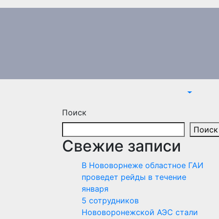
Поиск
Поиск
Свежие записи
В Нововорнеже областное ГАИ
проведет рейды в течение
января
5 сотрудников
Нововоронежской АЭС стали