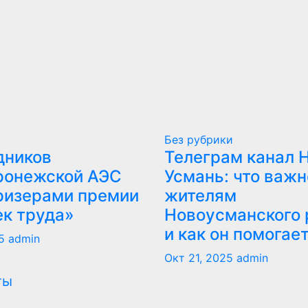
Без рубрики
дников
Телеграм канал 
ронежской АЭС
Усмань: что важн
ризерами премии
жителям
ек труда»
Новоусманского 
и как он помогае
5
admin
Окт 21, 2025
admin