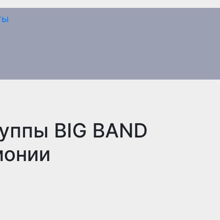
руппы BIG BAND
монии