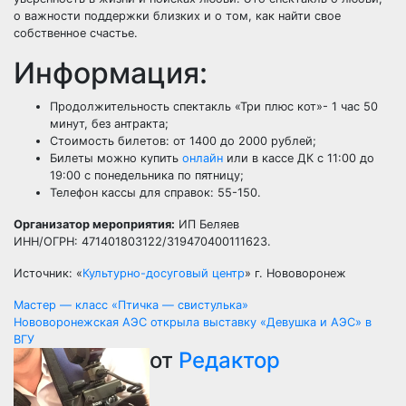
о важности поддержки близких и о том, как найти свое
собственное счастье.
Информация:
Продолжительность спектакль «Три плюс кот»- 1 час 50
минут, без антракта;
Стоимость билетов: от 1400 до 2000 рублей;
Билеты можно купить
онлайн
или в кассе ДК с 11:00 до
19:00 с понедельника по пятницу;
Телефон кассы для справок: 55-150.
Организатор мероприятия:
ИП Беляев
ИНН/ОГРН: 471401803122/319470400111623.
Источник: «
Культурно-досуговый центр
» г. Нововоронеж
Навигация
Мастер — класс «Птичка — свистулька»
Нововоронежская АЭС открыла выставку «Девушка и АЭС» в
по
ВГУ
от
Редактор
записям