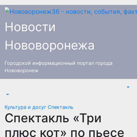
Перейти
к
содержимому
Новости
Нововоронежа
Городской информационный портал города
Нововоронеж
Культура и досуг
Спектакль
Спектакль «Три
плюс кот» по пьесе