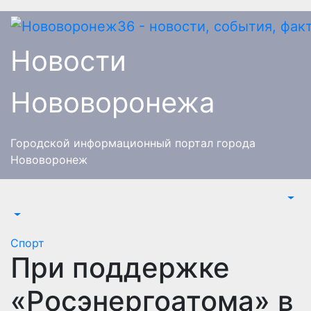
Перейти
к
содержимому
Новости
Нововоронежа
Городской информационный портал города
Нововоронеж
Спорт
​При поддержке
«Росэнергоатома» в