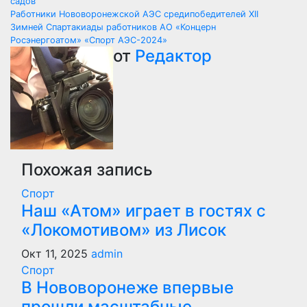
по
садов
Работники Нововоронежской АЭС средипобедителей XII
записям
Зимней Спартакиады работников АО «Концерн
Росэнергоатом» «Спорт АЭС-2024»
от
Редактор
Похожая запись
Спорт
Наш «Атом» играет в гостях с
«Локомотивом» из Лисок
Окт 11, 2025
admin
Спорт
В Нововоронеже впервые
прошли масштабные