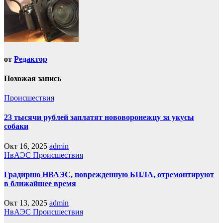
от
Редактор
Похожая запись
Происшествия
23 тысячи рублей заплатят нововоронежцу за укусы
собаки
Окт 16, 2025
admin
НвАЭС
Происшествия
Градирню НВАЭС, поврежденную БПЛА, отремонтируют
в ближайшее время
Окт 13, 2025
admin
НвАЭС
Происшествия