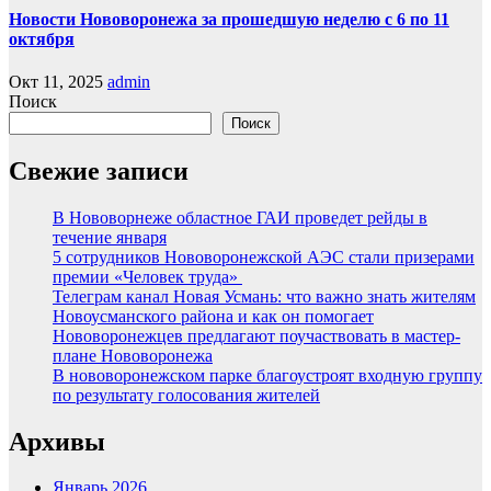
Новости Нововоронежа за прошедшую неделю с 6 по 11
октября
Окт 11, 2025
admin
Поиск
Поиск
Свежие записи
В Нововорнеже областное ГАИ проведет рейды в
течение января
5 сотрудников Нововоронежской АЭС стали призерами
премии «Человек труда»
Телеграм канал Новая Усмань: что важно знать жителям
Новоусманского района и как он помогает
Нововоронежцев предлагают поучаствовать в мастер-
плане Нововоронежа
В нововоронежском парке благоустроят входную группу
по результату голосования жителей
Архивы
Январь 2026