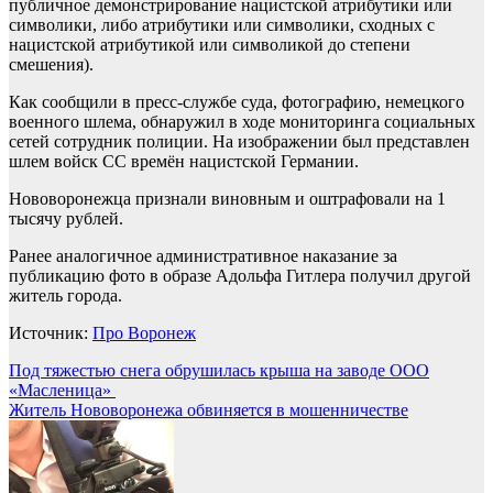
публичное демонстрирование нацистской атрибутики или
символики, либо атрибутики или символики, сходных с
нацистской атрибутикой или символикой до степени
смешения).
Как сообщили в пресс-службе суда, фотографию, немецкого
военного шлема, обнаружил в ходе мониторинга социальных
сетей сотрудник полиции. На изображении был представлен
шлем войск СС времён нацистской Германии.
Нововоронежца признали виновным и оштрафовали на 1
тысячу рублей.
Ранее аналогичное административное наказание за
публикацию фото в образе Адольфа Гитлера получил другой
житель города.
Источник:
Про Воронеж
Навигация
Под тяжестью снега обрушилась крыша на заводе ООО
«Масленица»
по
Житель Нововоронежа обвиняется в мошенничестве
записям