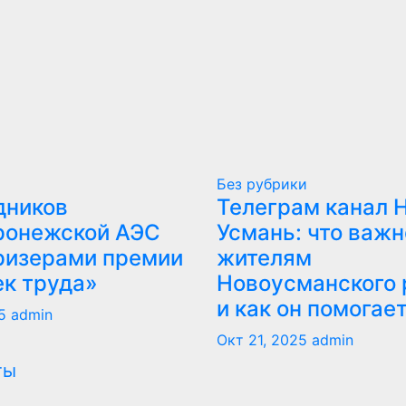
Без рубрики
дников
Телеграм канал 
ронежской АЭС
Усмань: что важн
ризерами премии
жителям
ек труда»
Новоусманского 
и как он помогае
5
admin
Окт 21, 2025
admin