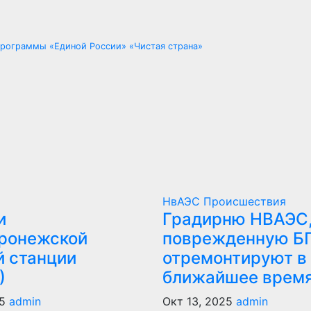
программы «Единой России» «Чистая страна»
НвАЭС
Происшествия
и
Градирню НВАЭС
ронежской
поврежденную Б
й станции
отремонтируют в
)
ближайшее врем
5
admin
Окт 13, 2025
admin