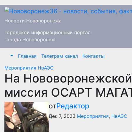
Перейти
к
содержимому
Новости Нововоронежа
Городской информационный портал
города Нововоронеж
Главная
Телеграм канал
Контакты
Мероприятия
НвАЭС
На Нововоронежской
миссия ОСАРТ МАГА
от
Редактор
Дек 7, 2023
Мероприятия
,
НвАЭС