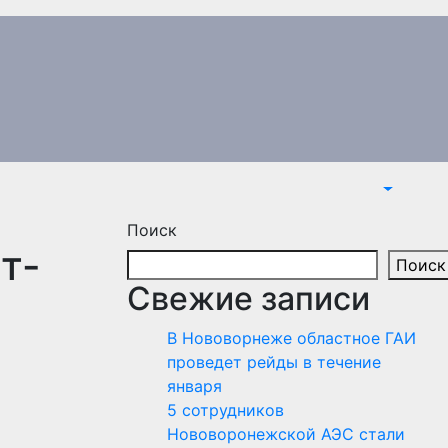
Поиск
т-
Поиск
Свежие записи
В Нововорнеже областное ГАИ
проведет рейды в течение
января
5 сотрудников
Нововоронежской АЭС стали