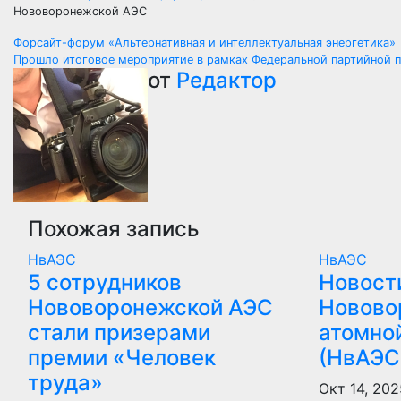
Нововоронежской АЭС
Навигация
Форсайт-форум «Альтернативная и интеллектуальная энергетика»
Прошло итоговое мероприятие в рамках Федеральной партийной 
по
от
Редактор
записям
Похожая запись
НвАЭС
НвАЭС
5 сотрудников
Новост
Нововоронежской АЭС
Новово
стали призерами
атомно
премии «Человек
(НвАЭС
труда»
Окт 14, 202