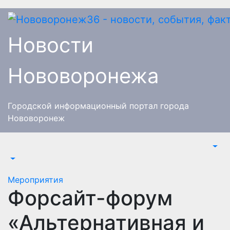
Перейти
к
содержимому
Новости
Нововоронежа
Городской информационный портал города
Нововоронеж
Мероприятия
Форсайт-форум
«Альтернативная и