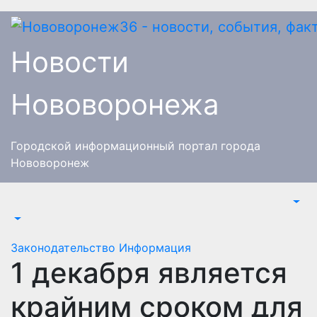
Перейти
к
содержимому
Новости
Нововоронежа
Городской информационный портал города
Нововоронеж
Законодательство
Информация
1 декабря является
крайним сроком для