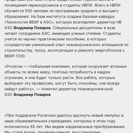
посвящения первокурсников в студенты НВПИ. Всего в НВПИ
обучается 500 человек по программам среднего и высшего
образования. На базе института создана базовая кафедра
«Технология ВВЭР в АЭС», которую возглавляет директор НВ
АЭС
Владимир Поваров
. Специальные дисциплины в вузе
читают сотрудники АЭС, имеющие ученые степени. Студенты
учатся по научно-практическим пособиям, в которых
сосредоточен уникальный опыт нововоронежских атомщиков по
строительству, пуску, эксплуатации и ремонту энергоблоков с
ВВЭР-1200.
«Росатом — глобальная компания, которая сооружает атомные
объекты по всему миру, поэтому потребность в кадрах
огромная, и она будет только расти. Все ребята, которые
выбирают эту профессию, могут быть спокойны, они всегда
найдут работу», — отметил директор Нововоронежской
АЭС
Владимир Поваров
.
«При поддержке Росатома удалось вдохнуть новый импульс в
наше образовательное учреждение, которому в этом году
исполнилось 65 лет. Мы видим кардинальные преобразования.
Мы стали вузом, проведен ремонт, восстановлена