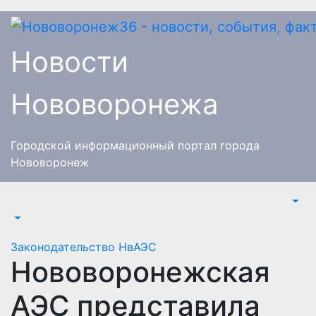
Перейти
к
содержимому
Новости
Нововоронежа
Городской информационный портал города
Нововоронеж
Законодательство
НвАЭС
Нововоронежская
АЭС представила