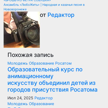
Навигация
«БРОШЬ ИЗ ФЕТРА СОВУШКА»
Ансамбль «ЛюбоЖить» | Народная и казачья песня в
по
Нововоронеже
от
Редактор
записям
Похожая запись
Молодежь
Образование
Росатом
Образовательный курс по
анимационному
искусству объединил детей из
городов присутствия Росатома
Июл 24, 2025
Редактор
Молодежь
Образование