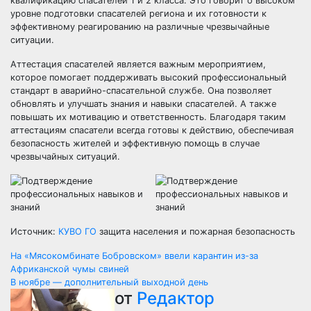
квалификацию спасателей 1 и 2 класса. Это говорит о высоком
уровне подготовки спасателей региона и их готовности к
эффективному реагированию на различные чрезвычайные
ситуации.
Аттестация спасателей является важным мероприятием,
которое помогает поддерживать высокий профессиональный
стандарт в аварийно-спасательной службе. Она позволяет
обновлять и улучшать знания и навыки спасателей. А также
повышать их мотивацию и ответственность. Благодаря таким
аттестациям спасатели всегда готовы к действию, обеспечивая
безопасность жителей и эффективную помощь в случае
чрезвычайных ситуаций.
Источник:
КУВО ГО
защита населения и пожарная безопасность
Навигация
На «Мясокомбинате Бобровском» ввели карантин из-за
Африканской чумы свиней
по
В ноябре — дополнительный выходной день
от
Редактор