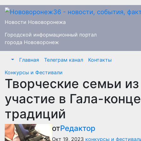
Перейти
к
содержимому
Новости Нововоронежа
Городской информационный портал
города Нововоронеж
Главная
Телеграм канал
Контакты
Конкурсы и Фестивали
Творческие семьи из
участие в Гала-конц
традиций
от
Редактор
Окт 19, 2023
конкурсы и фестивал