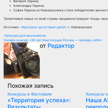
Валерия Ларина;
Александра Ларина;
София Ларина из Нововоронежа стала победителем заочного
Талантливые семьи со всей страны продемонстрируют плоды своег
Источник:
«Культурно-досуговый центр»
г. Нововоронеж
Навигация
«Культура для школьников»
Онлайн-конкурс «30 лет Конституции России — проверь себя!»
по
от
Редактор
записям
Похожая запись
Конкурсы и Фестивали
Конкурсы 
«Территория успеха»:
Наша А
Результаты
рекорд