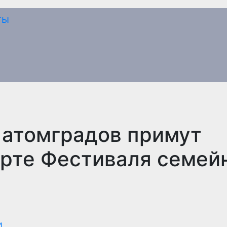
 атомградов примут
ерте Фестиваля семей
и