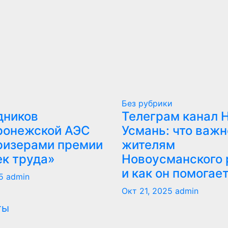
Без рубрики
дников
Телеграм канал 
ронежской АЭС
Усмань: что важн
ризерами премии
жителям
ек труда»
Новоусманского 
и как он помогае
5
admin
Окт 21, 2025
admin