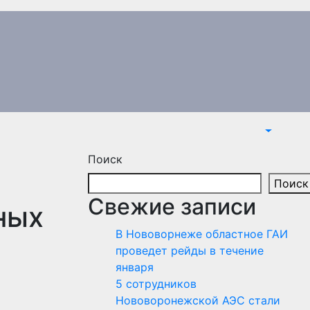
Поиск
Поиск
Свежие записи
ных
В Нововорнеже областное ГАИ
проведет рейды в течение
января
5 сотрудников
Нововоронежской АЭС стали