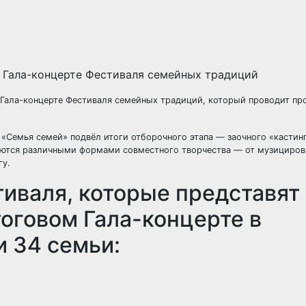
в Гала-концерте Фестиваля семейных традиций, который проводит п
«Семья семей» подвёл итоги отборочного этапа — заочного «кастинг
ются различными формами совместного творчества — от музициров
гу.
тиваля, которые представят
тоговом Гала-концерте в
и 34 семьи: