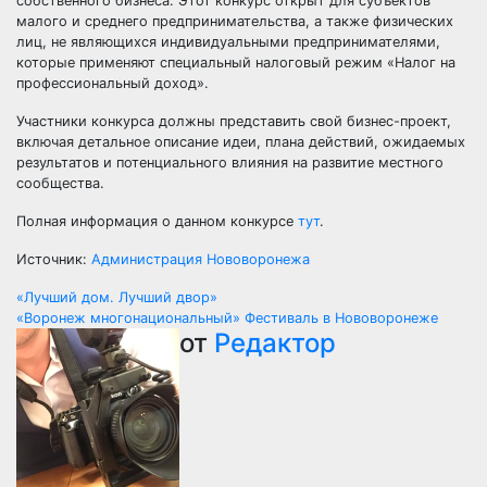
собственного бизнеса. Этот конкурс открыт для субъектов
малого и среднего предпринимательства, а также физических
лиц, не являющихся индивидуальными предпринимателями,
которые применяют специальный налоговый режим «Налог на
профессиональный доход».
Участники конкурса должны представить свой бизнес-проект,
включая детальное описание идеи, плана действий, ожидаемых
результатов и потенциального влияния на развитие местного
сообщества.
Полная информация о данном конкурсе
тут
.
Источник:
Администрация Нововоронежа
Навигация
«Лучший дом. Лучший двор»
«Воронеж многонациональный» Фестиваль в Нововоронеже
по
от
Редактор
записям