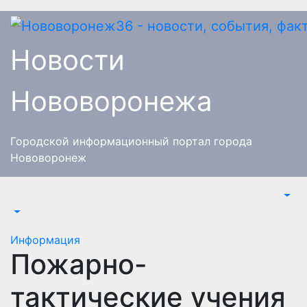
Перейти
к
содержимому
Новости
Нововоронежа
Городской информационный портал города
Нововоронеж
Информация
Пожарно-
тактические учения