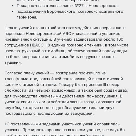
Пожарно-спасательная часть №27 г. Нововоронежа;
подразделения Воронежского пожарно-спасательного
гарнизона.
Целью учений стала отработка взаимодействия оперативного
персонала Нововоронежской АЭС и спасателей в условиях
чрезвычайной ситуации. В учениях задействовали около 100
сотрудников НВАЭС, 18 единиц пожарной техники, в том числе
насосно-рукавный автомобиль, обеспечивающий подачу воды
на большие расстояния и автомобиль воздушно-пенного
тушения.
Согласно плану учений — возгорание произошло на
трансформаторе, важнейшей составляющей энергетической
системы атомной станции. Пожару был присвоен III номер
сложности (из четырех возможных), а также был создан штаб,
для руководства ключевыми действиями пожаротушения. В
учениях свои навыки отработали звенья газодымозащитной
службы, которые по легенде обнаружили в здании двух
пострадавших с последующей их эвакуацией.
«С поставленными задачами участники учений справились
успешно. Тренировка прошла на высоком уровне, все службы
сработали слаженно, подтвердив высокий уровень.