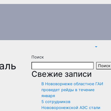
Поиск
аль
Поиск
Свежие записи
В Нововорнеже областное ГАИ
проведет рейды в течение
января
5 сотрудников
Нововоронежской АЭС стали