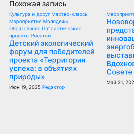
Похожая запись
Культура и досуг
Мастер-классы
Мероприя
Новово
Мероприятия
Молодежь
Образование
Патриотические
предст
проекты
Росатом
иннова
Детский экологический
энергоб
форум для победителей
выстав
проекта «Территория
Вдохно
успеха: в объятиях
Совете
природы»
Май 21, 20
Июн 19, 2025
Редактор