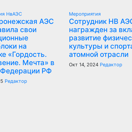
тия
НвАЭС
Мероприятия
ронежская АЭС
Сотрудник НВ АЭ
авила свои
награжден за вкл
ционные
развитие физичес
локи на
культуры и спорт
ке «Гордость.
атомной отрасли
вение. Мечта» в
Окт 14, 2024
Редактор
 Федерации РФ
25
Редактор