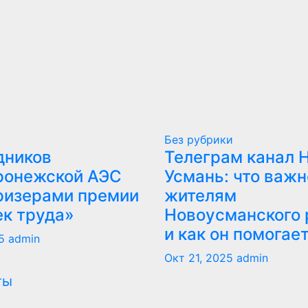
Без рубрики
дников
Телеграм канал 
ронежской АЭС
Усмань: что важн
ризерами премии
жителям
ек труда»
Новоусманского 
и как он помогае
5
admin
Окт 21, 2025
admin