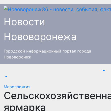
Перейти
к
содержимому
Новости
Нововоронежа
Городской информационный портал города
Нововоронеж
Мероприятия
Сельскохозяйственн
ярмарка