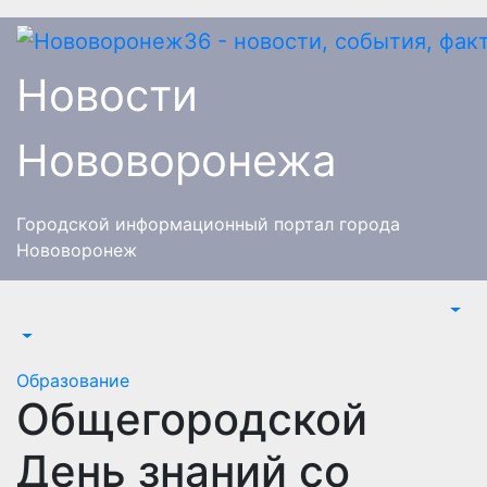
Перейти
к
содержимому
Новости
Нововоронежа
Городской информационный портал города
Нововоронеж
Образование
Общегородской
День знаний со