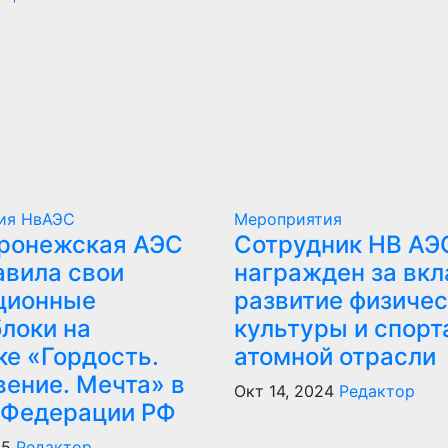
тия
НвАЭС
Мероприятия
ронежская АЭС
Сотрудник НВ АЭ
авила свои
награжден за вкл
ционные
развитие физичес
локи на
культуры и спорт
ке «Гордость.
атомной отрасли
вение. Мечта» в
Окт 14, 2024
Редактор
 Федерации РФ
25
Редактор