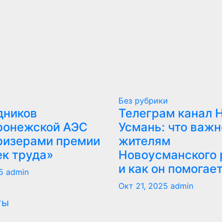
Без рубрики
дников
Телеграм канал 
ронежской АЭС
Усмань: что важн
ризерами премии
жителям
ек труда»
Новоусманского 
и как он помогае
5
admin
Окт 21, 2025
admin