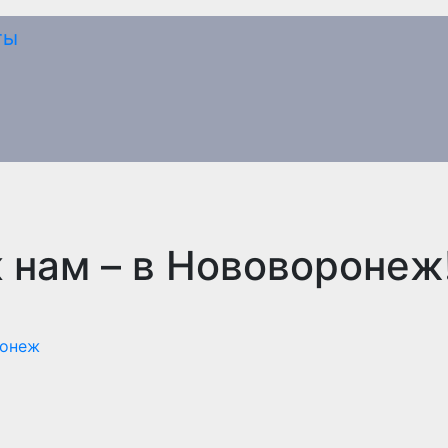
к нам – в Нововоронеж
онеж