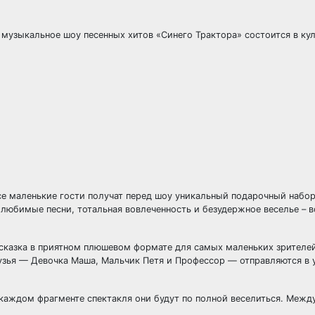
 музыкальное шоу песенных хитов «Синего Трактора» состоится в ку
се маленькие гости получат перед шоу уникальный подарочный набор
 любимые песни, тотальная вовлеченность и безудержное веселье – в
-сказка в приятном плюшевом формате для самых маленьких зрителе
рузья — Девочка Маша, Мальчик Петя и Профессор — отправляются в 
в каждом фрагменте спектакля они будут по полной веселиться. Межд