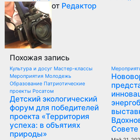
по
от
Редактор
записям
Похожая запись
Культура и досуг
Мастер-классы
Мероприя
Новово
Мероприятия
Молодежь
Образование
Патриотические
предст
проекты
Росатом
иннова
Детский экологический
энергоб
форум для победителей
выстав
проекта «Территория
Вдохно
успеха: в объятиях
Совете
природы»
Май 21, 20