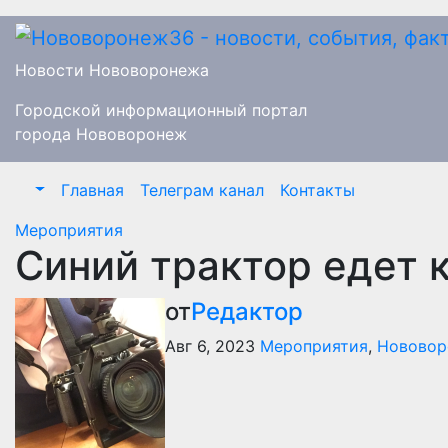
Перейти
к
содержимому
Новости Нововоронежа
Городской информационный портал
города Нововоронеж
Главная
Телеграм канал
Контакты
Мероприятия
Синий трактор едет 
от
Редактор
Авг 6, 2023
Мероприятия
,
Нововор