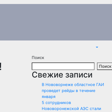
Поиск
!
Поиск
Свежие записи
В Нововорнеже областное ГАИ
проведет рейды в течение
января
5 сотрудников
Нововоронежской АЭС стали