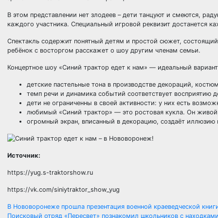
В этом представлении нет злодеев – дети танцуют и смеются, рад
каждого участника. Специальный игровой реквизит достанется к
Спектакль содержит понятный детям и простой сюжет, состоящий 
ребёнок с восторгом расскажет о шоу другим членам семьи.
Концертное шоу «Синий трактор едет к нам» — идеальный вариант
детские пастельные тона в производстве декораций, костюм
темп речи и динамика событий соответствует восприятию де
дети не ограниченны в своей активности: у них есть возможн
любимый «Синий трактор» — это ростовая кукла. Он живой
огромный экран, вписанный в декорацию, создаёт иллюзию н
Источник:
https://yug.s-traktorshow.ru
https://vk.com/siniytraktor_show_yug
Навигация
В Нововоронеже прошла презентация военной краеведческой книг
Поисковый отряд «Пересвет» познакомил школьников с находками 