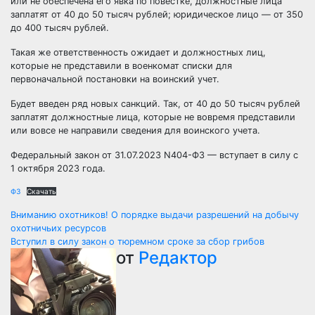
или не обеспечена его явка по повестке, должностные лица
заплатят от 40 до 50 тысяч рублей; юридическое лицо — от 350
до 400 тысяч рублей.
Такая же ответственность ожидает и должностных лиц,
которые не представили в военкомат списки для
первоначальной постановки на воинский учет.
Будет введен ряд новых санкций. Так, от 40 до 50 тысяч рублей
заплатят должностные лица, которые не вовремя представили
или вовсе не направили сведения для воинского учета.
Федеральный закон от 31.07.2023 N404-ФЗ — вступает в силу с
1 октября 2023 года.
ФЗ
Скачать
Навигация
Вниманию охотников! О порядке выдачи разрешений на добычу
охотничьих ресурсов
по
Вступил в силу закон о тюремном сроке за сбор грибов
от
Редактор
записям