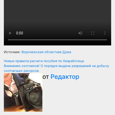
Источник:
Воронежская областная Дума
Навигация
Новые правила расчета пособия по безработице
Вниманию охотников! О порядке выдачи разрешений на добычу
по
охотничьих ресурсов
от
Редактор
записям