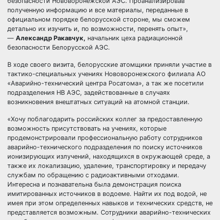
безопасности Нововоронежской АЭС. Проанализировав
полученную информацию и все материалы, переданные в
официальном порядке белорусской стороне, мы сможем
детально их изучить и, по возможности, перенять опыт»,
—
Александр Ракавчук,
начальник цеха радиационной
безопасности Белорусской АЭС.
В ходе своего визита, белорусские атомщики приняли участие в
тактико-специальных учениях Нововоронежского филиала АО
«Аварийно-технический центра Росатома», а так же посетили
подразделения НВ АЭС, задействованные в случаях
возникновения внештатных ситуаций на атомной станции.
«Хочу поблагодарить российских коллег за предоставленную
возможность присутствовать на учениях, которые
продемонстрировали профессиональную работу сотрудников
аварийно-технического подразделения по поиску источников
ионизирующих излучений, находящихся в окружающей среде, а
также их локализацию, удаление, транспортировку и передачу
службам по обращению с радиоактивными отходами.
Интересна и познавательна была демонстрация поиска
имитированных источников в водоеме. Найти их под водой, не
имея при этом определенных навыков и технических средств, не
представляется возможным. Сотрудники аварийно-технических