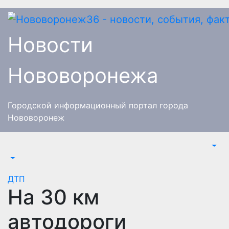
Перейти
к
содержимому
Новости
Нововоронежа
Городской информационный портал города
Нововоронеж
ДТП
На 30 км
автодороги