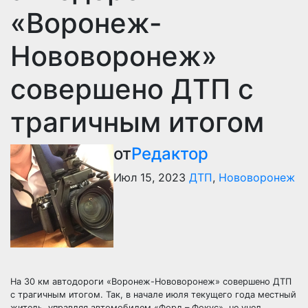
«Воронеж-
Нововоронеж»
совершено ДТП с
трагичным итогом
от
Редактор
Июл 15, 2023
ДТП
,
Нововоронеж
На 30 км автодороги «Воронеж-Нововоронеж» совершено ДТП
с трагичным итогом. Так, в начале июля текущего года местный
житель, управляя автомобилем «Форд – Фокус», не учел