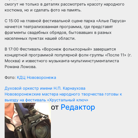
смогут не только в деталях рассмотреть красоту народного
костюма, но и сделать фото на память.
С 15:00 на главной фестивальной сцене парка «Алые Паруса»
начнется театрализованная программа, где представят
фрагменты свадебных обрядов, бытовавших в разных
населенных пунктах нашей области.
В 17:00 Фестиваль «Воронеж фольклорный» завершится
концертной программой популярной фолк-группы «После 11» (г.
Москва) и известного музыканта-мультиинстументалиста
Романа Ломова.
Фото:
КДЦ Нововоронежа
Навигация
Духовой оркестр имени Н.П. Карнаухова
Нововоронежские мастера народного творчества готовы к
по
выезду на фестиваль «Хрустальный ключ»
от
Редактор
записям