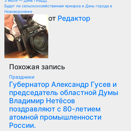
Навигация
3 июля — День ГИБДД
Будет ли сельскохозяйственная ярмарка и День города в
по
Нововоронеже
от
Редактор
записям
Похожая запись
Праздники
Губернатор Александр Гусев и
председатель областной Думы
Владимир Нетёсов
поздравляют с 80-летием
атомной промышленности
России.