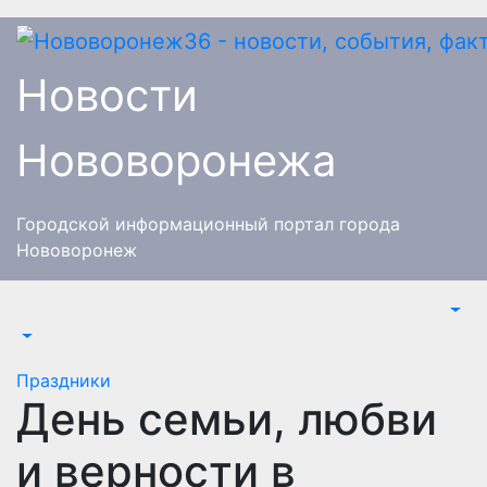
Перейти
к
содержимому
Новости
Нововоронежа
Городской информационный портал города
Нововоронеж
Праздники
День семьи, любви
и верности в