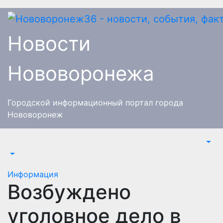
Перейти
к
содержимому
Новости
Нововоронежа
Городской информационный портал города
Нововоронеж
Информация
Возбуждено
уголовное дело в