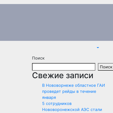
Поиск
Поиск
Свежие записи
В Нововорнеже областное ГАИ
проведет рейды в течение
января
5 сотрудников
Нововоронежской АЭС стали