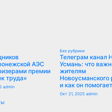
Без рубрики
дников
Телеграм канал 
ронежской АЭС
Усмань: что важн
ризерами премии
жителям
ек труда»
Новоусманского 
и как он помогае
5
admin
Окт 21, 2025
admin