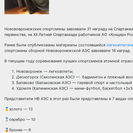
Новововронежские спортсмены завоевали 31 награду на Спартакиа
первенстве, на XII Летней Спартакиаде работников АО «Концерн Р
Ранее были опубликованы материалы состоявшийся
легкоатлетич
спортсмены сборной Нововоронежской АЭС завоевали 16 наград.
В текущем году соревнования лучших спортсменов атомной отрас
Нововоронеж — легкоатлеты;
Десногорск (Смоленская АЭС) — бадминтон и пляжный вол
Балаково (Балаковская АЭС) — гиревой спорт и настольный 
Удомля (Калининская АЭС) — мини-футбол, баскетбол «3х3»
Представители НВ АЭС в этот раз были представлены в 7 видах сп
🥇золото — 13
🥈серебро — 10
🥉бронза — 8