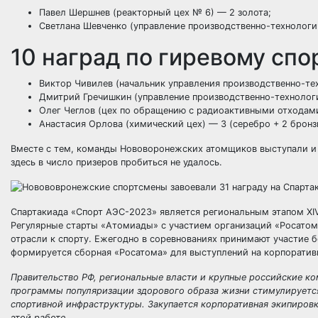
Павел Шершнев (реакторный цех № 6) — 2 золота;
Светлана Шевченко (управление производственно-технологич
10 наград по гиревому спо
Виктор Чивилев (начальник управления производственно-те
Дмитрий Гречишкин (управление производственно-технологи
Олег Чеглов (цех по обращению с радиоактивными отходами
Анастасия Орлова (химический цех) — 3 (серебро + 2 бронз
Вместе с тем, команды Нововоронежских атомщиков выступали и 
здесь в число призеров пробиться не удалось.
Спартакиада «Спорт АЭС-2023» является региональным этапом ХI
Регулярные старты «Атомиады» с участием организаций «Росато
отрасли к спорту. Ежегодно в соревнованиях принимают участие б
формируется сборная «Росатома» для выступлений на корпорати
Правительство РФ, региональные власти и крупные российские ко
программы популяризации здорового образа жизни стимулируется
спортивной инфраструктуры. Закупается корпоративная экипировк
этой работе.