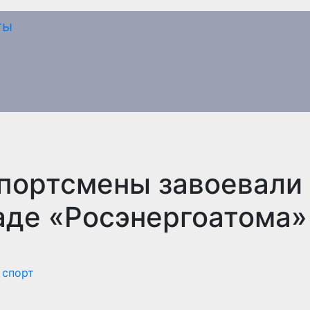
портсмены завоевали 
аде «Росэнергоатома»
,
спорт