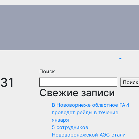
Поиск
31
Поиск
Свежие записи
В Нововорнеже областное ГАИ
проведет рейды в течение
января
5 сотрудников
Нововоронежской АЭС стали