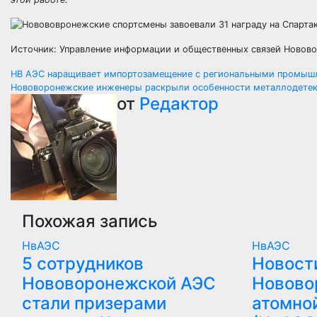
Источник: Управление информации и общественных связей Новов
Навигация
НВ АЭС наращивает импортозамещение с региональными промыш
Нововоронежские инженеры раскрыли особенности металлодете
по
от
Редактор
записям
Похожая запись
НвАЭС
НвАЭС
5 сотрудников
Новост
Нововоронежской АЭС
Новово
стали призерами
атомно