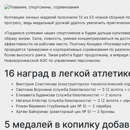
Коллекции личных медалей пополнили 12 из 53 членов сборной Н
прогресс, ведь медальный урожай удалось увеличить практически
«Гордимся успехами наших спортсменов и будем дальше культиви
образу жизни. Сила, ловкость, умение концентрироваться на дос
эффективности на рабочем месте. Поэтому Концерн «Росэнергоато
проводятся тренировки и корпоративные соревнования по различ
более высокого ранга. Такая работа будет продолжена, а впереди
Нововоронежской АЭС по управлению персоналом.
16 наград в легкой атлетик
Виктория Сластикова (конструкторско-технологический отде
Светлана Воронина (служба безопасности) — 3 (2 золота + 
Елизавета Буденкова (служба безопасности) — 2 золота
Наталья Клёстер (служба безопасности) — 3 (2 золота + сер
Роман Вервекин (турбинный цех № 5) — 2 серебра
Артем Байоринас (реакторный цех № 5) — 2 бронзы.
5 медалей в копилку доба