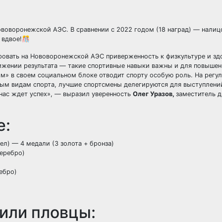
ововоронежской АЭС. В сравнении с 2022 годом (18 наград) — налиц
 вдвое!🎊
ровать на Нововоронежской АЭС приверженность к физкультуре и з
тижении результата — такие спортивные навыки важны и для повышен
м» в своем социальном блоке отводит спорту особую роль. На регу
ным видам спорта, лучшие спортсмены делегируются для выступлени
 нас ждет успех», — выразил уверенность
Олег Уразов,
заместитель 
е:
л) — 4 медали (3 золота + бронза)
серебро)
ебро)
вили пловцы: