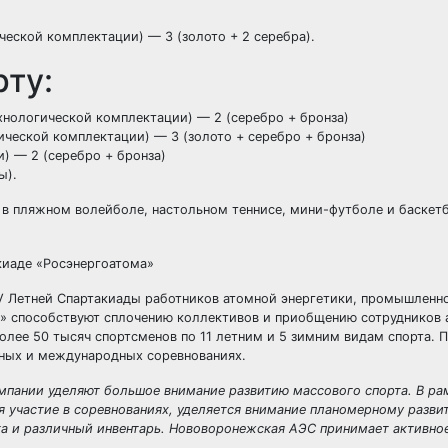
еской комплектации) — 3 (золото + 2 серебра).
рту:
хнологической комплектации) — 2 (серебро + бронза)
ческой комплектации) — 3 (золото + серебро + бронза)
) — 2 (серебро + бронза)
ы).
в пляжном волейболе, настольном теннисе, мини-футболе и баскетб
V Летней Спартакиады работников атомной энергетики, промышленно
м» способствуют сплочению коллективов и приобщению сотрудников
олее 50 тысяч спортсменов по 11 летним и 5 зимним видам спорта. 
вных и международных соревнованиях.
мпании уделяют большое внимание развитию массового спорта. В ра
 участие в соревнованиях, уделяется внимание планомерному разви
а и различный инвентарь. Нововоронежская АЭС принимает активное