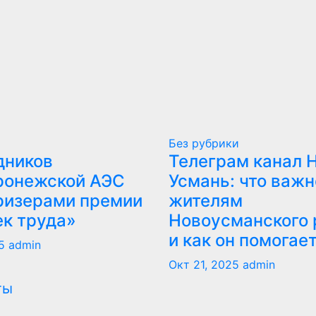
Без рубрики
дников
Телеграм канал 
ронежской АЭС
Усмань: что важн
ризерами премии
жителям
ек труда»
Новоусманского 
и как он помогае
5
admin
Окт 21, 2025
admin