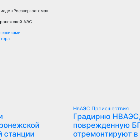
оронежской АЭС
ленниками
ктора
НвАЭС
Происшествия
и
Градирню НВАЭС
ронежской
поврежденную Б
й станции
отремонтируют в