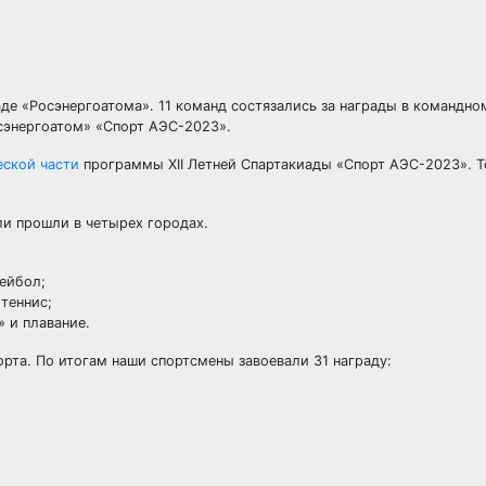
де «Росэнергоатома». 11 команд состязались за награды в командно
осэнергоатом» «Спорт АЭС-2023».
еской части
программы XII Летней Спартакиады «Спорт АЭС-2023». Т
ли прошли в четырех городах.
ейбол;
теннис;
 и плавание.
орта. По итогам наши спортсмены завоевали 31 награду: