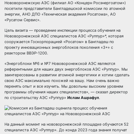
Нововоронежскую АЭС (филиал АО «Концерн Росэнергоатом»)
посетили представители Бангладешской комиссии по атомной
энергии, АНО ДПО «Техническая академия Росатома», АО
«Русатом Сервис».
Цель визита — проведение инспекции процесса обучения на
Нововоронежской АЭС специалистов АЭС «Руппур»*, которая
сооружается Госкорпорацией «Росатом» в Бангладеш по
проекту инновационных энергоблоков поколения «3+» с
реактором ВВЭР-1200.
«Энергоблоки №6 и №7 Нововоронежской АЭС являются
референтными для наших двух энергоблоков АЭС «Руппур». Мы
заинтересованы в развитии атомной энергетики и хотим сделать
свою АЭС максимально похожей на вашу. Нам очень важно
перенять опыт и все изучить. Мы довольны высоким уровнем
программы обучения наших специалистов», — сказал директор
по строительству АЭС «Руппур»
Ислам Ашрафул
.
На данный момент на нововоронежской площадке обучаются 52
специалиста АЭС «Руппур». До конда 2023 года знания получат