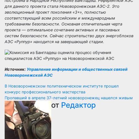
построена в Народной Республике Бангладеш. Референтной АЭС
для данного проекта стала Нововоронежская АЭС-2. Это
эволюционный проект поколения «3+», полностью
соответствующий всем российским и международным
требованиям безопасности. Основная отличительная черта
проекта — оптимальное сочетание активных и пассивных
систем безопасности. Сейчас строительство двух энергоблоков
АЭС «Руппур» находится на завершающей стадии.
Источник:
Управление информации и общественных связей
Нововоронежской АЭС
Навигация
В Нововоронежском политехническом институте прошел
конкурс профессионального мастерства
по
Пропавший в апреле 37-летний нововоронежец нашелся живым
от
Редактор
записям