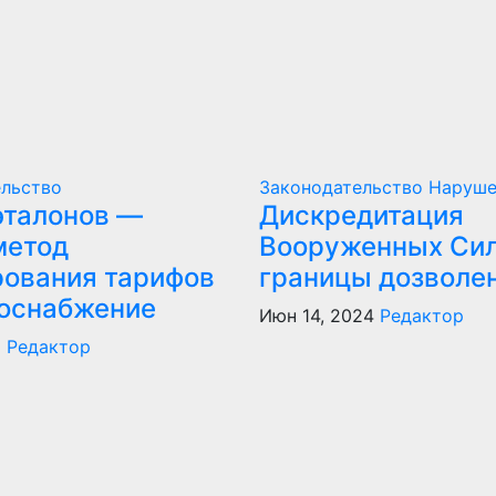
ельство
Законодательство
Наруше
эталонов —
Дискредитация
метод
Вооруженных Сил
рования тарифов
границы дозволе
лоснабжение
Июн 14, 2024
Редактор
5
Редактор