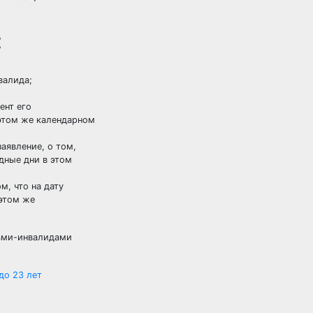
:
;
валида;
мент его
этом же календарном
заявление, о том,
дные дни в этом
м, что на дату
 этом же
 до 23 лет