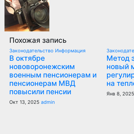
записям
Похожая запись
Законодательство
Информация
Законодат
В октябре
Метод 
нововоронежским
новый 
военным пенсионерам и
регули
пенсионерам МВД
на теп
повысили пенсии
Янв 8, 202
Окт 13, 2025
admin