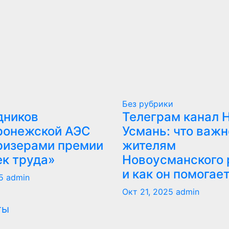
Без рубрики
дников
Телеграм канал 
ронежской АЭС
Усмань: что важн
ризерами премии
жителям
ек труда»
Новоусманского 
и как он помогае
5
admin
Окт 21, 2025
admin