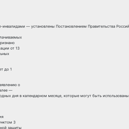
и-инвалидами — установлены Постановлением Правительства Росси
оплачиваемых
признано
ации от 13
льных
ет до 1
заявлению о
далее —
одных дня в календарном месяце, которые могут быть использованы
ния
пунктом 3
ьной защиты