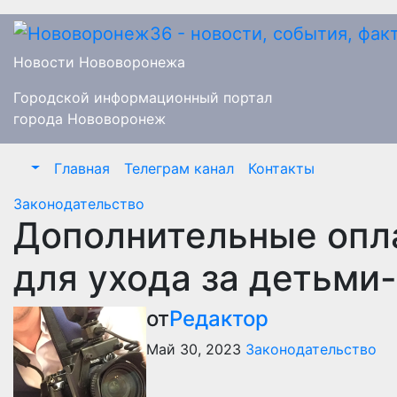
Перейти
к
содержимому
Новости Нововоронежа
Городской информационный портал
города Нововоронеж
Главная
Телеграм канал
Контакты
Законодательство
Дополнительные опл
для ухода за детьми
от
Редактор
Май 30, 2023
Законодательство