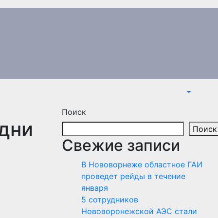
Поиск
дни
Поиск
Свежие записи
В Нововорнеже областное ГАИ
проведет рейды в течение
января
5 сотрудников
Нововоронежской АЭС стали