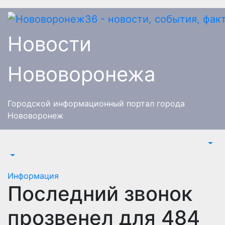
Перейти
к
содержимому
Новости
Нововоронежа
Городской информационный портал города
Нововоронеж
Информация
Последний звонок
прозвенел для 484