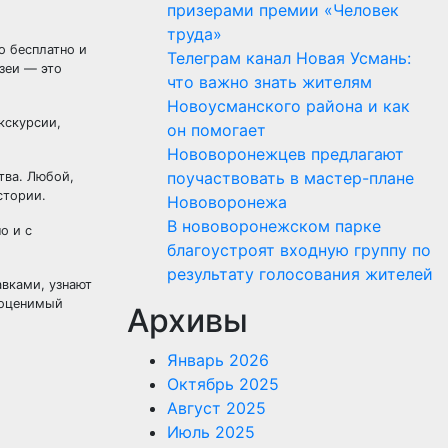
призерами премии «Человек
труда»
о бесплатно и
Телеграм канал Новая Усмань:
зеи — это
что важно знать жителям
Новоусманского района и как
кскурсии,
он помогает
Нововоронежцев предлагают
поучаствовать в мастер-плане
тва. Любой,
стории.
Нововоронежа
В нововоронежском парке
благоустроят входную группу по
результату голосования жителей
авками, узнают
еоценимый
Архивы
Январь 2026
Октябрь 2025
Август 2025
Июль 2025