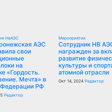
тия
НвАЭС
Мероприятия
ронежская АЭС
Сотрудник НВ АЭ
авила свои
награжден за вкл
ционные
развитие физичес
локи на
культуры и спорт
ке «Гордость.
атомной отрасли
вение. Мечта» в
Окт 14, 2024
Редактор
 Федерации РФ
25
Редактор