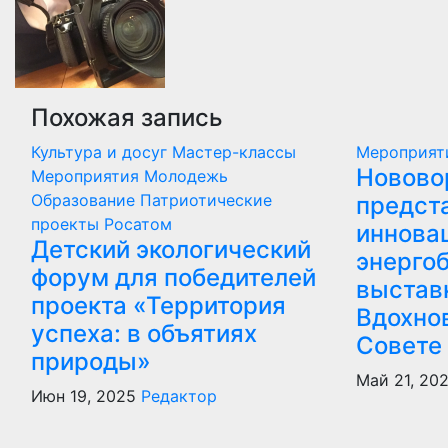
Похожая запись
Культура и досуг
Мастер-классы
Мероприя
Новово
Мероприятия
Молодежь
Образование
Патриотические
предст
проекты
Росатом
иннова
Детский экологический
энергоб
форум для победителей
выстав
проекта «Территория
Вдохно
успеха: в объятиях
Совете
природы»
Май 21, 20
Июн 19, 2025
Редактор