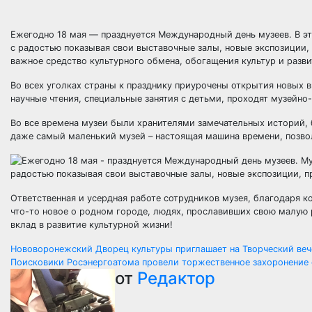
Ежегодно 18 мая — празднуется Международный день музеев. В эт
с радостью показывая свои выставочные залы, новые экспозиции,
важное средство культурного обмена, обогащения культур и разв
Во всех уголках страны к празднику приурочены открытия новых в
научные чтения, специальные занятия с детьми, проходят музейно
Во все времена музеи были хранителями замечательных историй, 
даже самый маленький музей – настоящая машина времени, позв
Ответственная и усердная работе сотрудников музея, благодаря 
что-то новое о родном городе, людях, прославивших свою малую 
вклад в развитие культурной жизни!
Навигация
Нововоронежский Дворец культуры приглашает на Творческий веч
Поисковики Росэнергоатома провели торжественное захоронение 
по
от
Редактор
записям