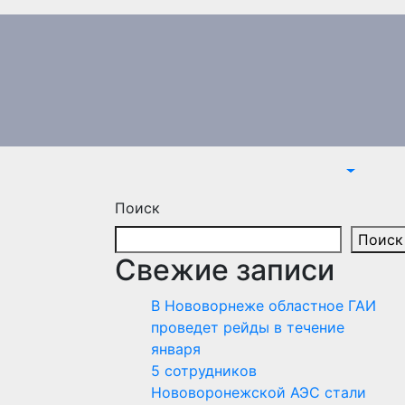
Поиск
Поиск
Свежие записи
В Нововорнеже областное ГАИ
проведет рейды в течение
января
5 сотрудников
Нововоронежской АЭС стали