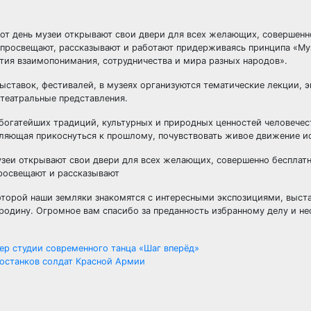
от день музеи открывают свои двери для всех желающих, совершенн
 просвещают, рассказывают и работают придерживаясь принципа «Му
ития взаимопонимания, сотрудничества и мира разных народов».
ыставок, фестивалей, в музеях организуются тематические лекции, э
-театральные представления.
богатейших традиций, культурных и природных ценностей человечес
оляющая прикоснуться к прошлому, почувствовать живое движение и
которой наши земляки знакомятся с интересными экспозициями, выст
родину. Огромное вам спасибо за преданность избранному делу и н
ер студии современного танца «Шаг вперёд»
останков солдат Красной Армии