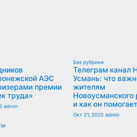
Без рубрики
дников
Телеграм канал 
ронежской АЭС
Усмань: что важн
ризерами премии
жителям
ек труда»
Новоусманского 
и как он помогае
5
admin
Окт 21, 2025
admin