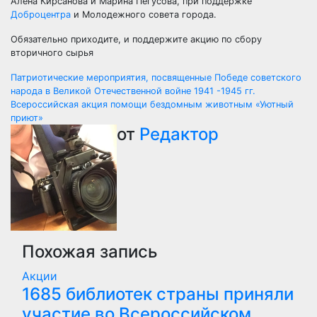
Алёна Кирсанова и Марина Пегусова, при поддержке
Доброцентра
и Молодежного совета города.
Обязательно приходите, и поддержите акцию по сбору
вторичного сырья
Навигация
Патриотические мероприятия, посвященные Победе советского
народа в Великой Отечественной войне 1941 -1945 гг.
по
Всероссийская акция помощи бездомным животным «Уютный
приют»
записям
от
Редактор
Похожая запись
Акции
1685 библиотек страны приняли
участие во Всероссийском